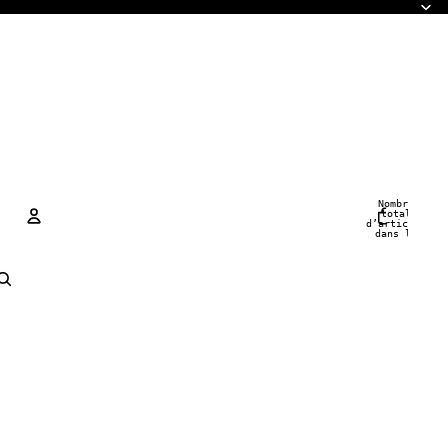
Nombre
total
d’articles
dans le
panier: 0
Compte
Autres options de connexion
Commandes
Profil