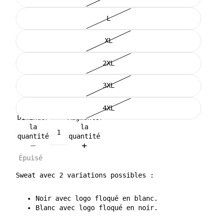
L
XL
2XL
3XL
4XL
Diminuer
Augmenter
la
la
quantité
quantité
Épuisé
Sweat avec 2 variations possibles :
Noir avec logo floqué en blanc.
Blanc avec logo floqué en noir.